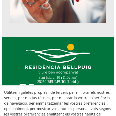
Sant Isidre, 10 (11,02 km)
25250
BELLPUIG
(Lleida)
Utilitzem galetes pròpies i de tercers per millorar els nostres
serveis, per motius tècnics, per millorar la vostra experiència
Avís Legal
de navegació, per emmagatzemar les vostres preferències i,
Política de cookies
opcionalment, per mostrar-vos anuncis personalitzats segons
Política de privacitat
les vostres preferències analitzant els vostres hàbits de