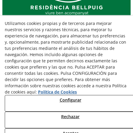
Sant Isidre, 10 (11,02 km)
Utilizamos cookies propias y de terceros para mejorar
25250
BELLPUIG
(Lleida)
nuestros servicios y razones técnicas, para mejorar tu
experiencia de navegación, para almacenar tus preferencias
y, opcionalmente, para mostrarte publicidad relacionada con
Aviso Legal
tus preferencias mediante el análisis de tus hábitos de
Política Cookies
navegación. Hemos incluido algunas opciones de
Política de Privacidad
configuración que te permiten decirnos exactamente las
cookies que prefieres y las que no. Pulsa ACEPTAR para
Declaración de Accesibilidad
consentir todas las cookies. Pulsa CONFIGURACIÓN para
decidir las opciones que prefieres. Para obtener más
información sobre nuestras cookies accede a nuestra Política
de cookies aquí:
Política de Cookies
Configurar
Rechazar
© 08/2026 Residència Bellpuig - Todos los derechos reservados.